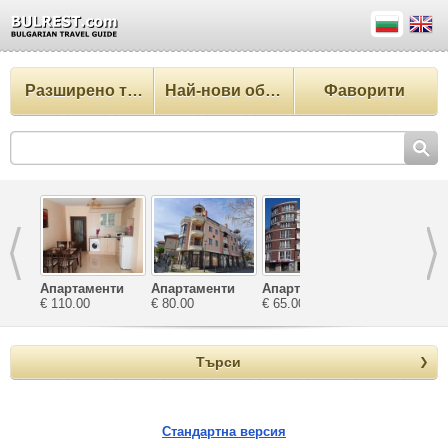
Разширено търсене
Най-нови обекти
Фаворити
Апартаменти
Апартаменти
Апартаменти
Апартамент
Зефира
€ 110.00
Катерина
€ 80.00
Велека
€ 65.00
почивка
€ 60.00
Ташеви
Търси
Стандартна версия