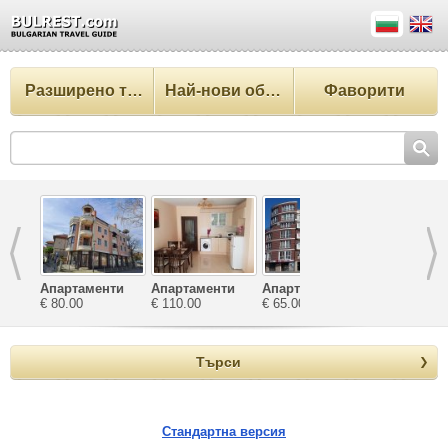
Разширено търсене
Най-нови обекти
Фаворити
Апартаменти
Апартаменти
Апартаменти
Апартамент
Катерина
€ 80.00
Зефира
€ 110.00
Велека
€ 65.00
почивка
€ 60.00
Ташеви
Търси
Стандартна версия