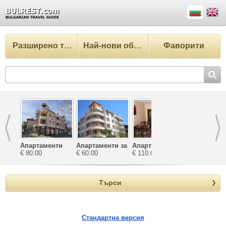
Разширено търсене
Най-нови обекти
Фаворити
Апартаменти
Апартаменти за
Апартаменти
Апартамен
Катерина
€ 80.00
почивка
€ 60.00
Зефира
€ 110.00
Велека
€ 65.00
Ташеви
Търси
Стандартна версия