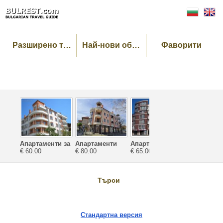
Разширено търсене
Най-нови обекти
Фаворити
Апартаменти за
Апартаменти
Апартаменти
Апартамен
почивка
€ 60.00
Катерина
€ 80.00
Велека
€ 65.00
Зефира
€ 110.00
Ташеви
Търси
Стандартна версия