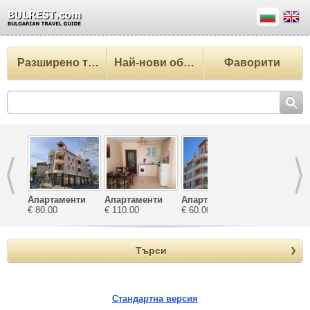
Разширено търсене
Най-нови обекти
Фаворити
Апартаменти
Апартаменти
Апартаменти за
Апартамен
Катерина
€ 80.00
Зефира
€ 110.00
почивка
€ 60.00
Велека
€ 65.00
Ташеви
Търси
Стандартна версия