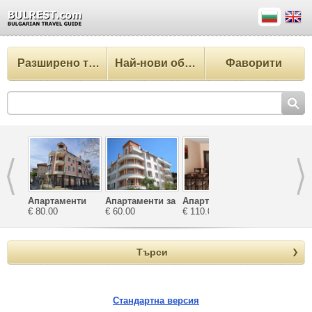
Разширено търсене
Най-нови обекти
Фаворити
Апартаменти
Апартаменти за
Апартаменти
Апартамен
Катерина
€ 80.00
почивка
€ 60.00
Зефира
€ 110.00
Велека
€ 65.00
Ташеви
Търси
Стандартна версия