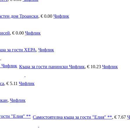
астен дом Троански
,
€ 0.00
Чифлик
дисей
,
€ 0.00
Чифлик
ща за гости ХЕРА
,
Чифлик
Къща за гости панински Чифлик
,
€ 10.23
Чифлик
са
,
€ 5.11
Чифлик
лкан
,
Чифлик
Самостоятелна къща за гости "Елия" **
,
€ 7.67
Ч