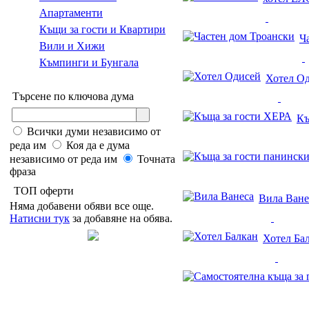
Апартаменти
Къщи за гости и Квартири
Ч
Вили и Хижи
Къмпинги и Бунгала
Хотел О
Търсене по ключова дума
Къ
Всички думи независимо от
реда им
Коя да е дума
независимо от реда им
Точната
фраза
ТОП оферти
Вила Ване
Няма добавени обяви все още.
Натисни тук
за добавяне на обява.
Хотел Ба