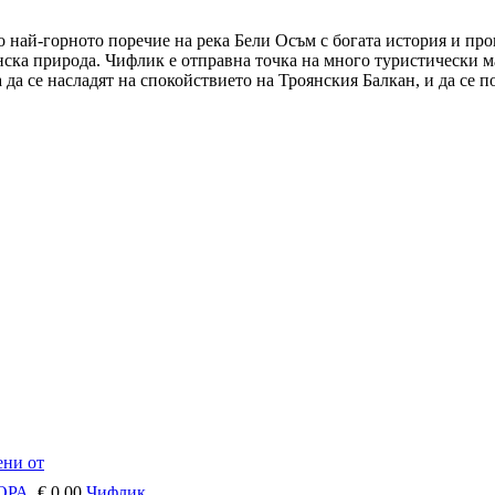
о най-горното поречие на река Бели Осъм с богата история и пр
нска природа. Чифлик е отправна точка на много туристически м
 да се насладят на спокойствието на Троянския Балкан, и да се п
ни от
ЛОРА
,
€ 0.00
Чифлик