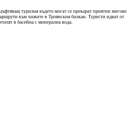
оцъфтяващ туризъм където могат се прекарат приятни мигове
аршрути към хижите в Троянския балкан. Туристи идват от
отопят в басейна с минерална вода.