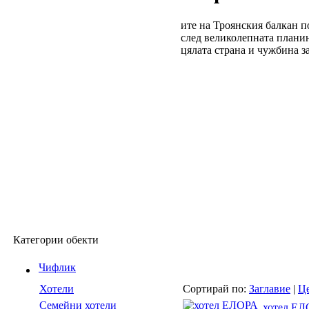
ите на Троянския балкан п
след великолепната плани
цялата страна и чужбина за
Категории обекти
Чифлик
Сортирай по:
Заглавие
|
Це
Хотели
Семейни хотели
хотел Е