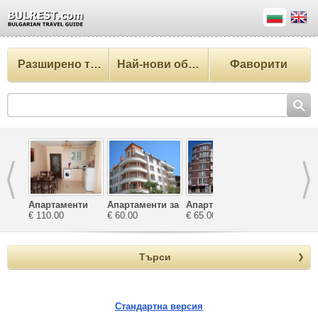
Разширено търсене
Най-нови обекти
Фаворити
Апартаменти
Апартаменти за
Апартаменти
Апартамен
Зефира
€ 110.00
почивка
€ 60.00
Велека
€ 65.00
Катерина
€ 80.00
Ташеви
Търси
Стандартна версия