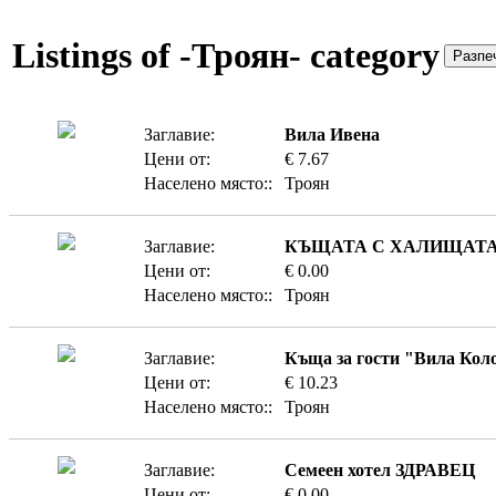
Listings of -Троян- category
Заглавие:
Вила Ивена
Цени от:
€ 7.67
Населено място::
Троян
Заглавие:
КЪЩАТА С ХАЛИЩАТ
Цени от:
€ 0.00
Населено място::
Троян
Заглавие:
Къща за гости "Вила Кол
Цени от:
€ 10.23
Населено място::
Троян
Заглавие:
Семеен хотел ЗДРАВЕЦ
Цени от:
€ 0.00