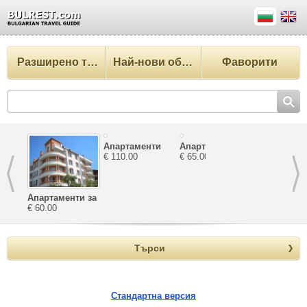
Разширено търсене
Най-нови обекти
Фаворити
Апартаменти
Апартаменти
Апартамен
Зефира
€ 110.00
Велека
€ 65.00
Катерина
€ 80.00
Апартаменти за
почивка
€ 60.00
Ташеви
Търси
Стандартна версия