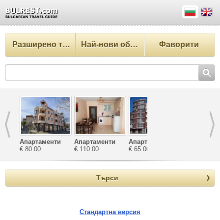
Разширено търсене
Най-нови обекти
Фаворити
Апартаменти
Апартаменти
Апартаменти
Апартамент
Катерина
€ 80.00
Зефира
€ 110.00
Велека
€ 65.00
почивка
€ 60.00
Ташеви
Търси
Стандартна версия