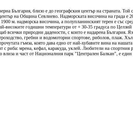
ерна България, близо e до географския център на страната. Той 
център на Община Севлиево. Надморската височина на града е 20
 1900 м. надморска височина, а полупланинският терен е със сре
й-високите годишни температури от + 30-35 градуса по Целзий п
аб всички природни дадености, с които е надарена България. Я
троходство, гребни и водомоторни спортове, риболов, плаж. Хълм
прочутата гъмза, която дава едно от най-хубавите вина на нашата
 с риба: мрена, кефал, каракуда, уклей. Любители на спортния р
о влиза и част от Националния парк "Централен Балкан", е един