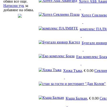
Хотел АББ Аван
обяви все още.
Натисни тук
за
добавяне на обява.
Хотел Севлиев
комплекс ПАЛ
Бунгало язовир
Еко комплекс Боаз
Хижа Тъжа
,
€ 0.00
Севлие
Къща Балкан
,
€ 0.00
Сев