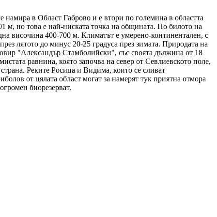
се намира в Област Габрово и е втори по големина в областта
1 м, но това е най-ниската точка на общината. По билото на
дна височинa 400-700 м. Климатът е умерено-континентален, с
рез лятото до минус 20-25 градуса през зимата. Природата на
зовир "Александър Стамболийски", със своята дължина от 18
истата равнина, която започва на север от Севлиевското поле,
 страна. Реките Росица и Видима, които се сливат
иболов от цялата област могат за намерят тук приятна отмора
 огромен биорезерват.