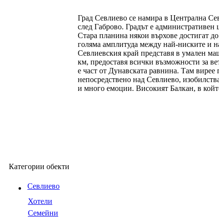
Град Севлиево се намира в Централна Сев
след Габрово. Градът е административен 
Стара планина някои върхове достигат до
голяма амплитуда между най-ниските и на
Севлиевския край представя в умален мащ
км, предоставя всички възможности за ве
е част от Дунавската равнина. Там вирее 
непосредствено над Севлиево, изобилстват
и много емоции. Високият Балкан, в койт
Категории обекти
Севлиево
Хотели
Семейни