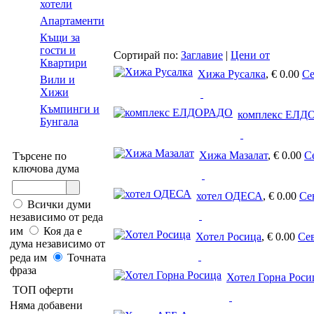
хотели
Апартаменти
Къщи за
гости и
Сортирай по:
Заглавие
|
Цени от
Квартири
Хижа Русалка
,
€ 0.00
Се
Вили и
Хижи
Къмпинги и
комплекс ЕЛД
Бунгала
Хижа Мазалат
,
€ 0.00
С
Търсене по
ключова дума
хотел ОДЕСА
,
€ 0.00
Се
Всички думи
независимо от реда
им
Коя да е
Хотел Росица
,
€ 0.00
Се
дума независимо от
реда им
Точната
фраза
Хотел Горна Роси
ТОП оферти
Няма добавени